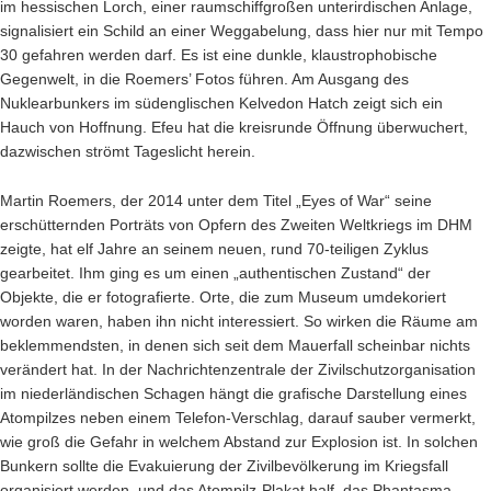
im hessischen Lorch, einer raumschiffgroßen unterirdischen Anlage,
signalisiert ein Schild an einer Weggabelung, dass hier nur mit Tempo
30 gefahren werden darf. Es ist eine dunkle, klaustrophobische
Gegenwelt, in die Roemers’ Fotos führen. Am Ausgang des
Nuklearbunkers im südenglischen Kelvedon Hatch zeigt sich ein
Hauch von Hoffnung. Efeu hat die kreisrunde Öffnung überwuchert,
dazwischen strömt Tageslicht herein.
Martin Roemers,
der 2014 unter dem Titel „Eyes of War“ seine
erschütternden Porträts von Opfern des Zweiten Weltkriegs im DHM
zeigte
, hat elf Jahre an seinem neuen, rund 70-teiligen Zyklus
gearbeitet. Ihm ging es um einen „authentischen Zustand“ der
Objekte, die er fotografierte. Orte, die zum Museum umdekoriert
worden waren, haben ihn nicht interessiert. So wirken die Räume am
beklemmendsten, in denen sich seit dem Mauerfall scheinbar nichts
verändert hat. In der Nachrichtenzentrale der Zivilschutzorganisation
im niederländischen Schagen hängt die grafische Darstellung eines
Atompilzes neben einem Telefon-Verschlag, darauf sauber vermerkt,
wie groß die Gefahr in welchem Abstand zur Explosion ist. In solchen
Bunkern sollte die Evakuierung der Zivilbevölkerung im Kriegsfall
organisiert werden, und das Atompilz-Plakat half, das Phantasma