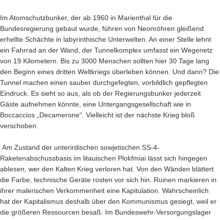
Im Atomschutzbunker, der ab 1960 in Marienthal für die
Bundesregierung gebaut wurde, führen von Neonröhren gleißend
erhellte Schächte in labyrinthische Unterwelten. An einer Stelle lehnt
ein Fahrrad an der Wand, der Tunnelkomplex umfasst ein Wegenetz
von 19 Kilometern. Bis zu 3000 Menschen sollten hier 30 Tage lang
den Beginn eines dritten Weltkriegs überleben können. Und dann? Die
Tunnel machen einen sauber durchgefegten, vorbildlich gepflegten
Eindruck. Es sieht so aus, als ob der Regierungsbunker jederzeit
Gäste aufnehmen könnte, eine Untergangsgesellschaft wie in
Boccaccios „Decamerone“. Vielleicht ist der nächste Krieg bloß
verschoben.
Am Zustand der unterirdischen sowjetischen SS-4-
Raketenabschussbasis im litauischen Plokfmiai lässt sich hingegen
ablesen, wer den Kalten Krieg verloren hat. Von den Wänden blättert
die Farbe, technische Geräte rosten vor sich hin. Ruinen markieren in
ihrer malerischen Verkommenheit eine Kapitulation. Wahrscheinlich
hat der Kapitalismus deshalb über den Kommunismus gesiegt, weil er
die größeren Ressourcen besaß. Im Bundeswehr-Versorgungslager