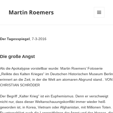
Martin Roemers
MENU
EN
WIDGE
Der Tagesspiegel
, 7-3-2016
Die große Angst
Als die Apokalypse vorstellbar wurde: Martin Roemers’ Fotoserie
„Relikte des Kalten Krieges“ im Deutschen Historischen Museum Berlin
erinnert an die Zeit, in der die Welt am atomaren Abgrund stand.. VON
CHRISTIAN SCHRÖDER
Der Begriff „Kalter Krieg“ ist ein Euphemismus. Denn er verschweigt
nicht nur, dass dieser Weltanschauungskonflikt immer wieder heiß
geworden ist, in Korea, Vietnam oder
Afghanistan
, mit Millionen Toten.
Er unterschlägt auch die Langzeitfolgen der Angst und des Hasses, die