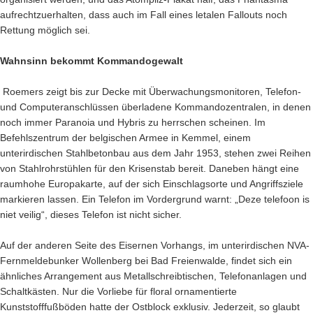
aufrechtzuerhalten, dass auch im Fall eines letalen Fallouts noch
Rettung möglich sei.
Wahnsinn bekommt Kommandogewalt
Roemers zeigt bis zur Decke mit Überwachungsmonitoren, Telefon-
und Computeranschlüssen überladene Kommandozentralen, in denen
noch immer Paranoia und Hybris zu herrschen scheinen. Im
Befehlszentrum der belgischen Armee in Kemmel, einem
unterirdischen Stahlbetonbau aus dem Jahr 1953, stehen zwei Reihen
von Stahlrohrstühlen für den Krisenstab bereit. Daneben hängt eine
raumhohe Europakarte, auf der sich Einschlagsorte und Angriffsziele
markieren lassen. Ein Telefon im Vordergrund warnt: „Deze telefoon is
niet veilig“, dieses Telefon ist nicht sicher.
Auf der anderen Seite des Eisernen Vorhangs, im unterirdischen NVA-
Fernmeldebunker Wollenberg bei Bad Freienwalde, findet sich ein
ähnliches Arrangement aus Metallschreibtischen, Telefonanlagen und
Schaltkästen. Nur die Vorliebe für floral ornamentierte
Kunststofffußböden hatte der Ostblock exklusiv.
Jederzeit, so glaubt