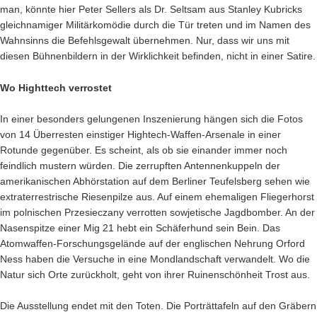
man, könnte hier Peter Sellers als Dr. Seltsam aus Stanley Kubricks
gleichnamiger Militärkomödie durch die Tür treten
und im Namen des
Wahnsinns die Befehlsgewalt übernehmen. Nur, dass wir uns mit
diesen Bühnenbildern in der Wirklichkeit befinden, nicht in einer Satire.
Wo Highttech verrostet
In einer besonders gelungenen Inszenierung hängen sich die Fotos
von 14 Überresten einstiger Hightech-Waffen-Arsenale in einer
Rotunde gegenüber. Es scheint, als ob sie einander immer noch
feindlich mustern würden. Die zerrupften Antennenkuppeln der
amerikanischen Abhörstation auf dem Berliner Teufelsberg sehen wie
extraterrestrische Riesenpilze aus. Auf einem ehemaligen Fliegerhorst
im polnischen Przesieczany verrotten sowjetische Jagdbomber. An der
Nasenspitze einer Mig 21 hebt ein Schäferhund sein Bein. Das
Atomwaffen-Forschungsgelände auf der englischen Nehrung Orford
Ness haben die Versuche in eine Mondlandschaft verwandelt. Wo die
Natur sich Orte zurückholt, geht von ihrer Ruinenschönheit Trost aus.
Die Ausstellung endet mit den Toten. Die Porträttafeln auf den Gräbern