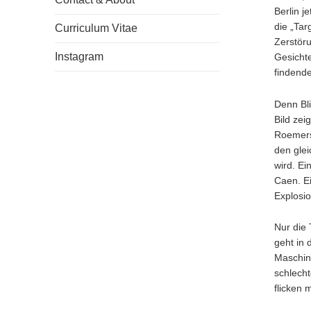
Berlin j
die „Ta
Curriculum Vitae
Zerstöru
Instagram
Gesichte
findende
Denn Bli
Bild zei
Roemers 
den glei
wird. Ei
Caen. Ei
Explosio
Nur die
geht in 
Maschine
schlecht
flicken 