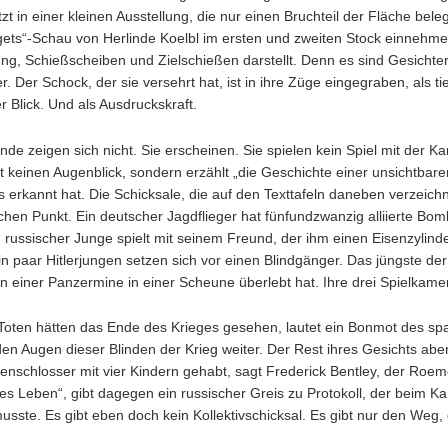
etzt in einer kleinen Ausstellung, die nur einen Bruchteil der Fläche be
rgets“-Schau von Herlinde Koelbl im ersten und zweiten Stock einnehm
ng, Schießscheiben und Zielschießen darstellt. Denn es sind Gesichter 
r. Der Schock, der sie versehrt hat, ist in ihre Züge eingegraben, als ti
r Blick. Und als Ausdruckskraft.
nde zeigen sich nicht. Sie erscheinen. Sie spielen kein Spiel mit der 
gt keinen Augenblick, sondern erzählt „die Geschichte einer unsichtbar
erkannt hat. Die Schicksale, die auf den Texttafeln daneben verzeich
chen Punkt. Ein deutscher Jagdflieger hat fünfundzwanzig alliierte Bomb
n russischer Junge spielt mit seinem Freund, der ihm einen Eisenzylinde
n paar Hitlerjungen setzen sich vor einen Blindgänger. Das jüngste der 
n einer Panzermine in einer Scheune überlebt hat. Ihre drei Spielkamer
 Toten hätten das Ende des Krieges gesehen, lautet ein Bonmot des 
den Augen dieser Blinden der Krieg weiter. Der Rest ihres Gesichts abe
nschlosser mit vier Kindern gehabt, sagt Frederick Bentley, der Roeme
es Leben“, gibt dagegen ein russischer Greis zu Protokoll, der beim K
musste. Es gibt eben doch kein Kollektivschicksal. Es gibt nur den We