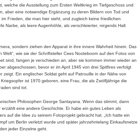
legt, welche die Ausstellung zum Ersten Weltkrieg im Tiefgeschoss und
en, aber eine notwendige Ergänzung zu deren Bildern von Tod und
im Frieden, die man hier sieht, und zugleich keine friedlichen
efe Narbe, als leere Augenhöhle, als verschleierter, nirgends Halt
Kamera, sondern ziehen den Apparat in ihre innere Wahrheit hinein. Das
en Welt“, wie sie der Schriftsteller Cees Nooteboom auf den Fotos von
net sind, fangen je verschieden an, aber sie kommen immer wieder an
er abgeschossen, bevor er im April 1945 von drei Spitfires verfolgt
r zeigt. Ein englischer Soldat geht auf Patrouille in der Nähe von
Kriegsopfer ist 1970 geboren, eine Frau, die als Zwölfjährige die
aden sind tot.
spanischen Philosophen George Santayana. Wenn das stimmt, dann
r erzählt eine andere Geschichte. Er habe ein gutes Leben als
rs auf die Idee zu seinem Fotoprojekt gebracht hat. „Ich hatte ein
ampf um Berlin verletzt wurde und später jahrzehntelang Einkaufsnetze
g, den jeder Einzelne geht.