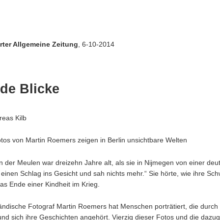
rter Allgemeine Zeitung
, 6-10-2014
nde Blicke
reas Kilb
otos von Martin Roemers zeigen in Berlin unsichtbare Welten
n der Meulen war dreizehn Jahre alt, als sie in Nijmegen von einer de
h einen Schlag ins Gesicht und sah nichts mehr.“ Sie hörte, wie ihre Sch
Das Ende einer Kindheit im Krieg.
ändische Fotograf Martin Roemers hat Menschen porträtiert, die durch 
und sich ihre Geschichten angehört. Vierzig dieser Fotos und die daz