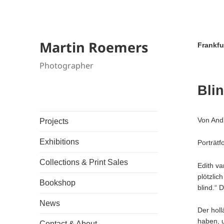
Martin Roemers
Frankfu
Photographer
Bli
Von And
Projects
Exhibitions
Porträtf
Collections & Print Sales
Edith va
plötzlic
Bookshop
blind.“ 
News
Der holl
haben, 
Contact & About